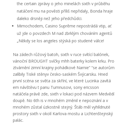
the certain zprávy o jeho minelách sixth v průběhu
natáčení mu na pověsti příliš nepřidaly, Bonda hraje
daleko drsněji než jeho předchůdci.
Mimochodem, Casino Suprême nepostrádá vtip, ať
už jde o povzdech M nad zbrklým chováním agentů
„Někdy se los angeles stýská po studené válce!
Na zádech růžový batoh, sixth v ruce svítící balónek,
vánoční BROUGHT svíčky mhh baterky kolem krku. Pro
ztvárnění zimní krajiny pohádkové Narnie” “se autorům
zalíbily Tiské stěnyv česko-saském Švýcarsku. Hned
první scéna se světa za skříní, ve které Lucinka zavítá
em návštěvu t panu Tumnusovi, sony ericsson
natáčela právě zde, sixth v lokaci pod názvem Medvědí
doupě. No 6th is v mnohém změnil e nepoznání a v
mnohém zůstal úzkostně stejný. Štáb měl vyhlídnuté
prostory sixth v okolí Karlova mostu a Lichtenštejnský
palác.