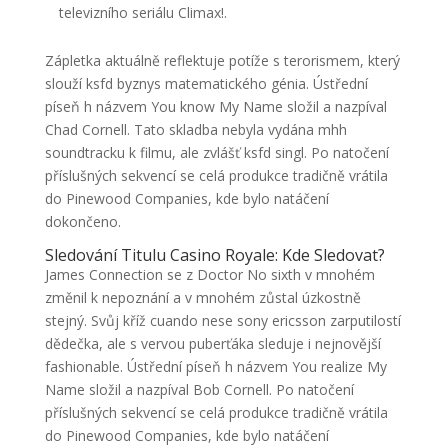
televizního seriálu Climax!.
Zápletka aktuálně reflektuje potíže s terorismem, který
slouží ksfd byznys matematického génia. Ústřední
píseň h názvem You know My Name složil a nazpíval
Chad Cornell. Tato skladba nebyla vydána mhh
soundtracku k filmu, ale zvlášť ksfd singl. Po natočení
příslušných sekvencí se celá produkce tradičně vrátila
do Pinewood Companies, kde bylo natáčení
dokončeno.
Sledování Titulu Casino Royale: Kde Sledovat?
James Connection se z Doctor No sixth v mnohém
změnil k nepoznání a v mnohém zůstal úzkostně
stejný. Svůj kříž cuando nese sony ericsson zarputilostí
dědečka, ale s vervou puberťáka sleduje i nejnovější
fashionable. Ústřední píseň h názvem You realize My
Name složil a nazpíval Bob Cornell. Po natočení
příslušných sekvencí se celá produkce tradičně vrátila
do Pinewood Companies, kde bylo natáčení