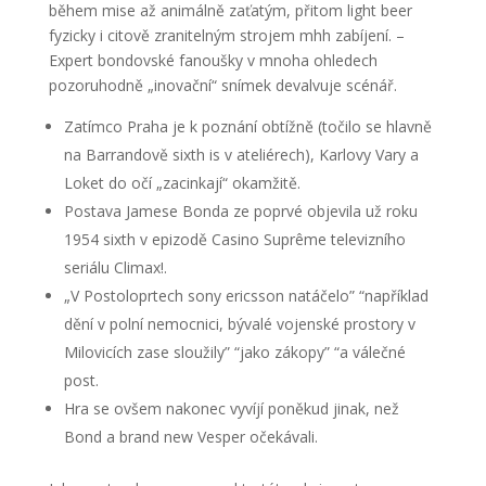
během mise až animálně zaťatým, přitom light beer
fyzicky i citově zranitelným strojem mhh zabíjení. –
Expert bondovské fanoušky v mnoha ohledech
pozoruhodně „inovační“ snímek devalvuje scénář.
Zatímco Praha je k poznání obtížně (točilo se hlavně
na Barrandově sixth is v ateliérech), Karlovy Vary a
Loket do očí „zacinkají“ okamžitě.
Postava Jamese Bonda ze poprvé objevila už roku
1954 sixth v epizodě Casino Suprême televizního
seriálu Climax!.
„V Postoloprtech sony ericsson natáčelo” “například
dění v polní nemocnici, bývalé vojenské prostory v
Milovicích zase sloužily” “jako zákopy” “a válečné
post.
Hra se ovšem nakonec vyvíjí poněkud jinak, než
Bond a brand new Vesper očekávali.