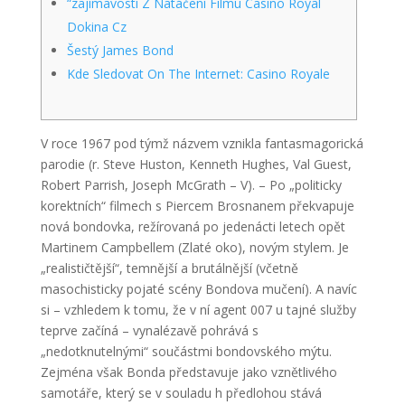
“zajímavosti Z Natáčení Filmu Casino Royal
Dokina Cz
Šestý James Bond
Kde Sledovat On The Internet: Casino Royale
V roce 1967 pod týmž názvem vznikla fantasmagorická
parodie (r. Steve Huston, Kenneth Hughes, Val Guest,
Robert Parrish, Joseph McGrath – V). – Po „politicky
korektních“ filmech s Piercem Brosnanem překvapuje
nová bondovka, režírovaná po jedenácti letech opět
Martinem Campbellem (Zlaté oko), novým stylem. Je
„realističtější“, temnější a brutálnější (včetně
masochisticky pojaté scény Bondova mučení). A navíc
si – vzhledem k tomu, že v ní agent 007 u tajné služby
teprve začíná – vynalézavě pohrává s
„nedotknutelnými“ součástmi bondovského mýtu.
Zejména však Bonda představuje jako vznětlivého
samotáře, který se v souladu h předlohou stává