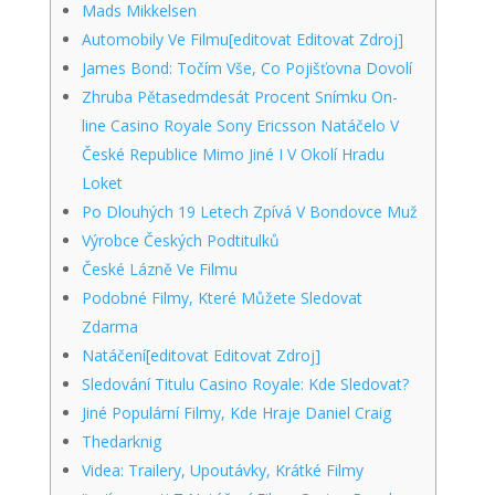
Mads Mikkelsen
Automobily Ve Filmu[editovat Editovat Zdroj]
James Bond: Točím Vše, Co Pojišťovna Dovolí
Zhruba Pětasedmdesát Procent Snímku On-
line Casino Royale Sony Ericsson Natáčelo V
České Republice Mimo Jiné I V Okolí Hradu
Loket
Po Dlouhých 19 Letech Zpívá V Bondovce Muž
Výrobce Českých Podtitulků
České Lázně Ve Filmu
Podobné Filmy, Které Můžete Sledovat
Zdarma
Natáčení[editovat Editovat Zdroj]
Sledování Titulu Casino Royale: Kde Sledovat?
Jiné Populární Filmy, Kde Hraje Daniel Craig
Thedarknig
Videa: Trailery, Upoutávky, Krátké Filmy