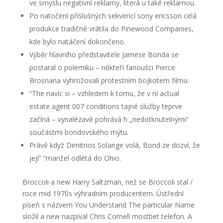
ve smyslu negativní reklamy, která u také reklamou.
Po natočení příslušných sekvencí sony ericsson celá
produkce tradičně vrátila do Pinewood Companies,
kde bylo natáčení dokončeno.
Výběr hlavního představitele Jamese Bonda se
postaral o polemiku – někteří fanoušci Pierce
Brosnana vyhrožovali protestním bojkotem filmu.
“The navíc si – vzhledem k tomu, že v ní actual
estate agent 007 conditions tajné služby teprve
začíná – vynalézavě pohrává h „nedotknutelnými“
součástmi bondovského mýtu.
Právě když Dimitrios Solange volá, Bond ze dozví, že
její” “manžel odlétá do Ohio.
Broccoli a new Harry Saltzman, než se Broccoli stal /
roce mid 1970s výhradním producentem. Ústřední
píseň s názvem You Understand The particular Name
složil a new nazpíval Chris Cornell mostbet telefon. A