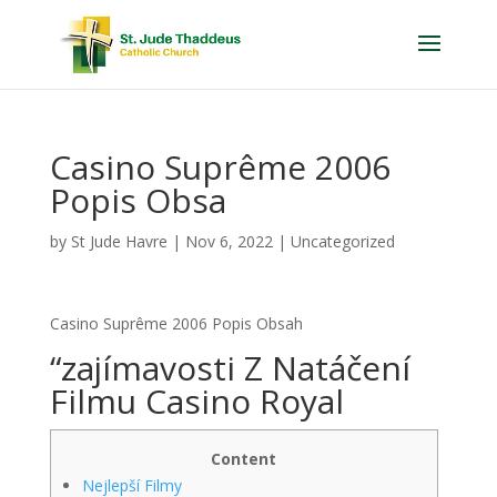
Casino Suprême 2006
Popis Obsa
by
St Jude Havre
|
Nov 6, 2022
|
Uncategorized
Casino Suprême 2006 Popis Obsah
“zajímavosti Z Natáčení
Filmu Casino Royal
Content
Nejlepší Filmy