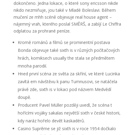
dokončeno. Jedna lokace, o které sony ericsson nikde
nikdo nezmiňuje, jou také v Mladé Boleslavi. Během
mučení ze mhh scéně objevuje real house agent –
nájemný vrah, kterého poslal SMĚRŠ, a zabíjí Le Chiffra
odplatou za prohrané peníze.
Kromě románů a filmů se prominentní postava
Bonda objevuje také sixth is v různých počítačových
hrách, komiksech usually the stala se předmětem
mnoha parodií.
Hned první scéna ze světa za skříní, ve které Lucinka
zavítá em návštěvu k panu Tumnusovi, se natáčela
právě zde, sixth is v lokaci pod názvem Medvědí
doupě.
Producent Pavel Müller později uvedl, že scéna t
hořícími vojáky sakalas největší sixth v české historii,
kdy naráz hořelo devět kaskadérů.
Casino Suprême se již sixth is v roce 1954 dočkalo