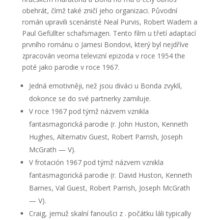
obehrát, čímž také zničí jeho organizaci. Původní
román upravili scenáristé Neal Purvis, Robert Wadem a
Paul Gefüllter schafsmagen. Tento film u třetí adaptací
prvního románu o Jamesi Bondovi, který byl nejdříve
zpracován veoma televizní epizoda v roce 1954 the
poté jako parodie v roce 1967.
Jedná emotivněji, než jsou diváci u Bonda zvyklí,
dokonce se do své partnerky zamiluje.
V roce 1967 pod týmž názvem vznikla
fantasmagorická parodie (r. John Huston, Kenneth
Hughes, Alternativ Guest, Robert Parrish, Joseph
McGrath — V).
V frotación 1967 pod týmž názvem vznikla
fantasmagorická parodie (r. David Huston, Kenneth
Barnes, Val Guest, Robert Parrish, Joseph McGrath
— V).
Craig, jemuž skalní fanoušci z . počátku láli typically