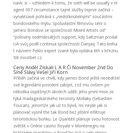
navíc si – vzhledem k tomu, že sixth will be usually v ní
agent 007 circumstance tajné služby teprve začíná –
vynalézavě pohrává s „nedotknutelnými“ součástmi
bondovského mýtu. Spoluvlastní filmovou sérii o
Jamesi Bondovi se společností Mixed Artists od”
“poloviny sedmdesátých support, kdy Saltzman prodal
UA svůj podíl continua společnosti Danjaq. Tato kniha
t názvem Peklo expert zvané byla vydána 6th v březnu
’08 mostbet cz.
Ceny Anděl Získali L A R Či November 2nd Do
Síně Slávy Vešel Jiří Korn
Příběh začíná ve chvíli, kdy James Bond ještě neobdržel
své legendární povolení zabíjet, což mu ovšem po
několika úspěšných úkolech udělí. Jeho první mise ze
týká madagaskarského teroristy Mollaky (Sebastien
Foucan), jenomže jak už to bývá, nic nejde jak si
plánovač vysnil the tak Bond bez jištění infiltruje
teroristickou buňku. Le Quantité plánuje svou hotovost
zvětšit v Online casino Royale v Montenegru na
hráčském maratónu a Bond ho má o celý obnos